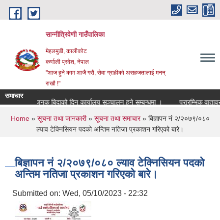
Skip to main content
सान्नीत्रिवेणी गाउँपालिका
मेहलमुडी, कालीकोट
कर्णाली प्रदेश, नेपाल
"आज हुने काम आजै गरौ, सेवा ग्राहीको असहजतालाई मनन्
राखौ !"
समाचार
सार्वजनुक बिदाको दिन कार्यालय सञ्चालन हुने सम्बन्धमा ।
प्रारम्भिक वातावरणीय 
You are here
Home
»
सूचना तथा जानकारी
»
सूचना तथा समाचार
» बिज्ञापन नं २/२०७९/०८०
ल्याव टेक्निसियन पदको अन्तिम नतिजा प्रकाशन गरिएको बारे।
बिज्ञापन नं २/२०७९/०८० ल्याव टेक्निसियन पदको
अन्तिम नतिजा प्रकाशन गरिएको बारे।
Submitted on:
Wed, 05/10/2023 - 22:32