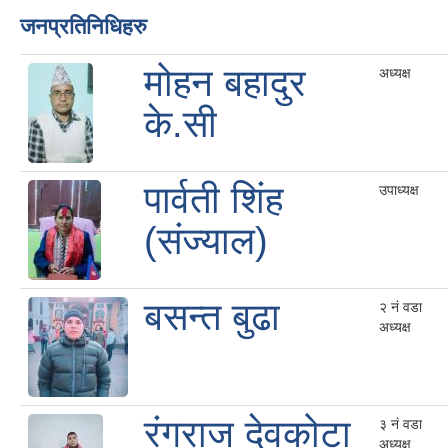
जनप्रतिनिधिहरु
मोहन बहादुर
अध्यक्ष
के.सी
पार्वती शिंह
उपाध्यक्ष
(संज्याल)
बसन्त बुढा
२ नं वडा
अध्यक्ष
रंगराज देवकोटा
३ नं वडा
अध्यक्ष