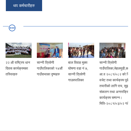
थप कर्मचारीहरु
२२ औ राष्ट्रिय धान
सान्नी त्रिवेणी
बाल विवाह मुक्त
सान्नी त्रिवेणी
दिवस कार्यक्रमका
गाउँपालिकाको १४औं
घोषणा वडा नं ७,
गाउँपालिका,मेहलमुडी,का
तस्विरहरु
गाउँसभाका दृष्यहरु
सान्नी त्रिवेणी
आ.व २०८१/०८२ को नित
गाउवपालिका
वजेट तथा कार्यक्रम पूर्व
तयारीको लागि राय, सुझा
संकलन तथा अन्तरक्रिया
कार्यक्रम सम्पन्न।
मिति-२०८१/०३/०२ गते