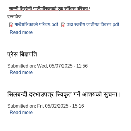
सान्नी त्रिवेणी गाउँपालिकाको एक संक्षिप्त परिचय !
दस्तावेज:
गाउँपालिकाको परिचय.pdf
वडा स्तरीय जातीगत विवरण.pdf
Read more
about "सान्नी त्रिवेणी गाउँपालिका तपाइलाई हार्दिक स्वागत
गर्दछ !"
प्रेस बिज्ञपति
Submitted on:
Wed, 05/07/2025 - 11:56
Read more
about प्रेस बिज्ञपति
स्वतह प्रकाशन तथा सम्पादित प्रमूख क्रियाकलापहरु मिति २०८० साल माघ १ देखी चैत्र मसान्त सम्म
सिलबन्दी दरभाउपत्र स्विकृत गर्ने आशयको सुचना।
Invatiotaion for Sealed Quotation Procurement and Supply of Sanitary Pad for Community School
Submitted on:
Fri, 05/02/2025 - 15:16
Read more
about सिलबन्दी दरभाउपत्र स्विकृत गर्ने आशयको सुचना।
Invitaion for Bids for Sannighat to Rural Municipality Road Upgrading Project