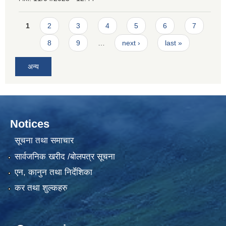
Pages
1
2
3
4
5
6
7
8
9
…
next ›
last »
अन्य
Notices
सूचना तथा समाचार
सार्वजनिक खरीद /बोलपत्र सूचना
एन, कानुन तथा निर्देशिका
कर तथा शुल्कहरु