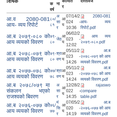
शिर्षक
का
मिति
दस्तावेज
क
ना
र
वर्ष
अ
07/14/2
2080-081
आ.व 2080-081
८०/
आ
सा
024 -
आय- व्यय
आय- व्यय रिपोर्ट
८१
य
र
10:36
रिपोर्ट.pdf
06/02/2
आ.ब २०७९-०८० को
७९-
आ
आय व्यय
जेठ
023 -
आय व्ययको विवरण
८०
य
२०७९-०८०.pdf
12:02
05/11/2
आ.ब
आ.ब २०७८-०७९ को
७९-
श्रा
आ
023 -
२०७८-०७९ को आय
आय व्ययको विवरण
८०
वण
य
14:26
व्ययको विवरण.pdf
05/11/2
आ.ब
आ.ब २०७७-०७८ को
स्वतह प्रकाशन तथा सम्पादित प्रमूख क्रियाकलापहरु मिति २०८० साल माघ १ देखी चैत्र मसान्त सम्म
७७/
श्रा
आ
023 -
२०७७-०७८ को आय
आय व्ययको विवरण
७८
वण
य
14:24
व्ययको विवरण.pdf
आ.ब २०७८/०७९ मा
अ
12/28/2
rajaswo
आ
संकलन भएको
सा
022 -
compare
य
Invatiotaion for Sealed Quotation Procurement and Supply of Sanitary Pad for Community School
राजश्वको बिवरण
र
14:35
table.pdf
मं
07/05/2
आ.ब
आ.ब २०७६-०७७ को
७६/
आ
सि
020 -
२०७६-०७७ को आय
आय व्ययको विवरण
७७
य
Invitaion for Bids for Sannighat to Rural Municipality Road Upgrading Project
र
14:19
व्ययको विवरण.pdf