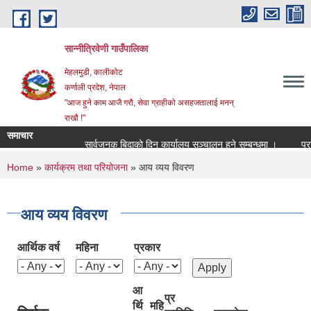
Skip to main content
सान्नीत्रिवेणी गाउँपालिका
मेहलमुडी, कालीकोट
कर्णाली प्रदेश, नेपाल
"आज हुने काम आजै गरौ, सेवा ग्राहीको असहजतालाई मनन्
राखौ !"
समाचार
सार्वजनुक बिदाको दिन कार्यालय सञ्चालन हुने सम्बन्धमा ।
प्रारम्
You are here
Home
»
कार्यक्रम तथा परियोजना
» आय व्यय विवरण
आय व्यय विवरण
आर्थिक वर्ष
महिना
प्रकार
आ
प्र
र्थि
महि