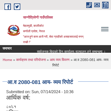
Skip to main content
सान्नीत्रिवेणी गाउँपालिका
मेहलमुडी, कालीकोट
कर्णाली प्रदेश, नेपाल
"आज हुने काम आजै गरौ, सेवा ग्राहीको असहजतालाई मनन्
राखौ !"
समाचार
सार्वजनुक बिदाको दिन कार्यालय सञ्चालन हुने सम्बन्धमा ।
प्
You are here
Home
»
कार्यक्रम तथा परियोजना
»
आय व्यय विवरण
» आ.व 2080-081 आय- व्यय
रिपोर्ट
आ.व 2080-081 आय- व्यय रिपोर्ट
Submitted on:
Sun, 07/14/2024 - 10:36
आर्थिक वर्ष:
८०/८१