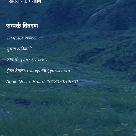
सार्वजनिक परीक्षण
सम्पर्क विवरण
राम प्रशाद संज्याल
सुचना अधिकारी
फोन नंः ९८४८३७७०७७
ईमेल ठेगानाः
rsanjyal90@mail.com
Audio Notice Board: 1618070768701