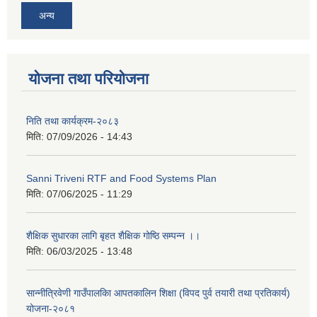
अन्य
बिज्ञापन नं ३/२०७९/०८० अमिन पदको अन्तिम नतिजा प्रकाशन गरिएको बारे।
बिज्ञापन नं ४/२०७९/०८० कार्यालय सहयोगी पदको अन्तिम नतिजा प्रकाशन गरिएको बारे।
योजना तथा परियोजना
निति तथा कार्यक्रम-२०८३
मिति:
07/09/2026 - 14:43
भौतिक पुर्वाधारको Contract ID: PMEU/3371594/075/76/DPR-37 अन्तर्गतको रहफ-भैरवस्थान-आशरा-तुल्ता बेलखेत-दुलाकोडा-भानाकोट-कालीकोट हिल्सा चाइना सिमाना सडक खण्डको EIA सूचना टास गरिएको सम्बन्धमा।
Sanni Triveni RTF and Food Systems Plan
मिति:
07/06/2025 - 11:29
यस गाउँपालिका अन्तर्गत सामुदायिक विद्यालय, बालविकास केन्द्र र सामुदायिक सिकाई केन्द्रहरुको आ.व. २०७९/०८० को लेखापरिक्षण सम्बन्धमा ।
शैक्षिक सुधारका लागि बृहत शैक्षिक गोष्ठि सम्पन्न ।।
मिति:
06/03/2025 - 13:48
सान्नीत्रिवेणी गाउँपालकिा आपतकालिन शिक्षा (विपद पुर्व तयारी तथा प्रतिकार्य)
योजना-२०८१
रैथाने बालि प्रवर्द्धन कार्यक्रम अन्तर्गत नमुना भकारो सुभार अभियान/सुधारिएको गोठेमल लागि प्रस्ताव आव्हान सम्बन्धी सूचना।