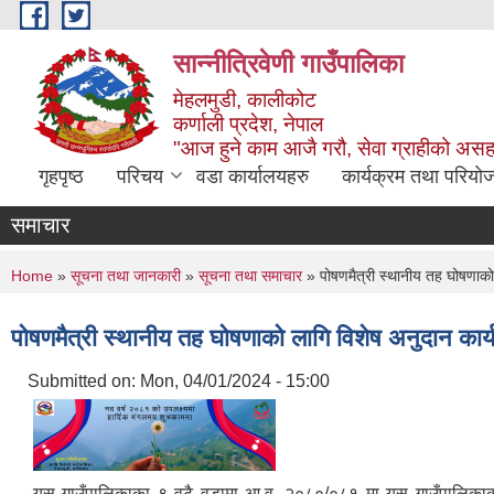
Skip to main content
सान्नीत्रिवेणी गाउँपालिका
मेहलमुडी, कालीकोट
कर्णाली प्रदेश, नेपाल
"आज हुने काम आजै गरौ, सेवा ग्राहीको अस
गृहपृष्ठ
परिचय
वडा कार्यालयहरु
कार्यक्रम तथा परियो
समाचार
You are here
Home
»
सूचना तथा जानकारी
»
सूचना तथा समाचार
» पोषणमैत्री स्थानीय तह घोषणाको ल
पोषणमैत्री स्थानीय तह घोषणाको लागि विशेष अनुदान कार्य
Submitted on:
Mon, 04/01/2024 - 15:00
यस गाउँपालिकाका ९ वटै वडामा आ.व. २०८०/०८१ मा यस गाउँपालिकाको स्व