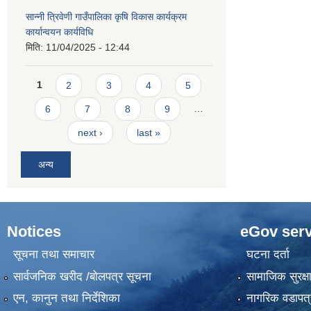
सान्नी त्रिवेणी गाउँपालिका कृषि विकास कार्यक्रम
कार्यान्वयन कार्यविधि
मिति:
11/04/2025 - 12:44
Pages
1
2
3
4
5
6
7
8
9
…
next ›
last »
अन्य
Notices
eGov serv
सूचना तथा समाचार
घटना दर्ता
सार्वजनिक खरीद /बोलपत्र सूचना
सामाजिक सुरक्ष
एन, कानुन तथा निर्देशिका
नागरिक वडापत्