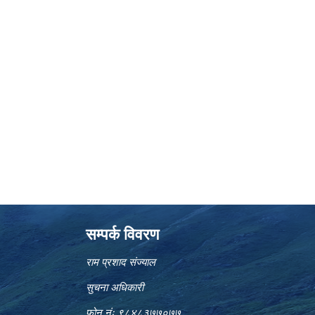
सम्पर्क विवरण
राम प्रशाद संज्याल
सुचना अधिकारी
फोन नंः ९८४८३७७०७७