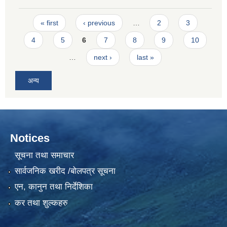
Pages
« first
‹ previous
…
2
3
4
5
6
7
8
9
10
…
next ›
last »
अन्य
Notices
सूचना तथा समाचार
सार्वजनिक खरीद /बोलपत्र सूचना
एन, कानुन तथा निर्देशिका
कर तथा शुल्कहरु