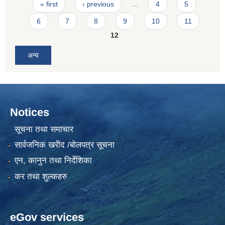
Pages
« first
‹ previous
…
4
5
6
7
8
9
10
11
12
अन्य
Notices
सूचना तथा समाचार
सार्वजनिक खरीद /बोलपत्र सूचना
एन, कानुन तथा निर्देशिका
कर तथा शुल्कहरु
eGov services