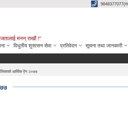
9848377077(राम 
हजतालाई मनन् राखौ !"
जना
विधुतीय शुसासन सेवा
प्रतिवेदन
सूचना तथा जानकारी
्यपालिकाको आर्थिक ऐन.२०७७
०७७