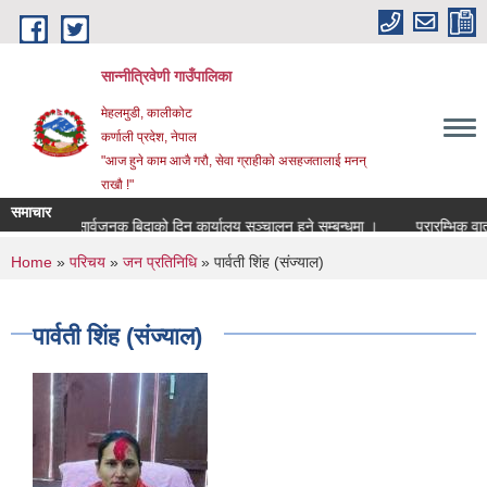
Skip to main content
सान्नीत्रिवेणी गाउँपालिका
मेहलमुडी, कालीकोट
कर्णाली प्रदेश, नेपाल
"आज हुने काम आजै गरौ, सेवा ग्राहीको असहजतालाई मनन्
राखौ !"
समाचार
सार्वजनुक बिदाको दिन कार्यालय सञ्चालन हुने सम्बन्धमा ।
प्रारम्भिक वातावर
You are here
Home
»
परिचय
»
जन प्रतिनिधि
» पार्वती शिंह (संज्याल)
पार्वती शिंह (संज्याल)