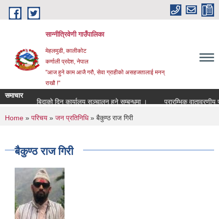
Skip to main content
सान्नीत्रिवेणी गाउँपालिका
मेहलमुडी, कालीकोट
कर्णाली प्रदेश, नेपाल
"आज हुने काम आजै गरौ, सेवा ग्राहीको असहजतालाई मनन्
राखौ !"
समाचार
सार्वजनुक बिदाको दिन कार्यालय सञ्चालन हुने सम्बन्धमा ।
प्रारम्भिक वातावरणीय परिक्ष
You are here
Home
»
परिचय
»
जन प्रतिनिधि
» बैकुण्ठ राज गिरी
बैकुण्ठ राज गिरी