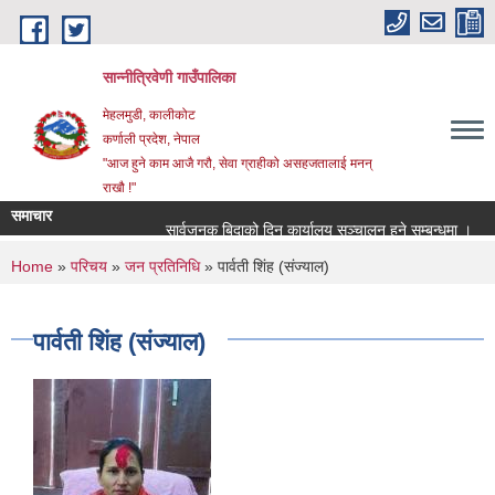
Skip to main content
सान्नीत्रिवेणी गाउँपालिका
मेहलमुडी, कालीकोट
कर्णाली प्रदेश, नेपाल
"आज हुने काम आजै गरौ, सेवा ग्राहीको असहजतालाई मनन्
राखौ !"
समाचार
सार्वजनुक बिदाको दिन कार्यालय सञ्चालन हुने सम्बन्धमा ।
प्
You are here
Home
»
परिचय
»
जन प्रतिनिधि
» पार्वती शिंह (संज्याल)
पार्वती शिंह (संज्याल)