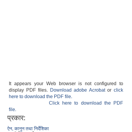
सान्नी त्रिवेणी गा.पा अन्तर धार्मिक संजाल संचालन तथा व्यवस्थापन कार्यबिधि २०८०
It appears your Web browser is not configured to
display PDF files.
Download adobe Acrobat
or
click
here to download the PDF file.
Click here to download the PDF
file.
प्रकार:
ऐन, कानुन तथा निर्देशिका