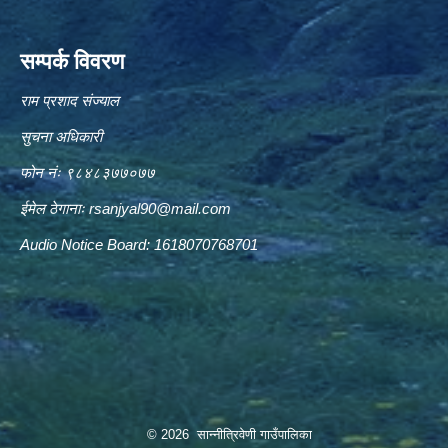
सम्पर्क विवरण
राम प्रशाद संज्याल
सुचना अधिकारी
फोन नंः ९८४८३७७०७७
ईमेल ठेगानाः
rsanjyal90@mail.com
Audio Notice Board: 1618070768701
© 2026 सान्नीत्रिवेणी गाउँपालिका