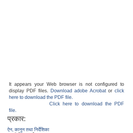
सान्नी त्रिवेणी गा.पा अन्तर धार्मिक संजाल संचालन तथा व्यवस्थापन कार्यबिधि २०८०
It appears your Web browser is not configured to
display PDF files.
Download adobe Acrobat
or
click
here to download the PDF file.
Click here to download the PDF
file.
प्रकार:
ऐन, कानुन तथा निर्देशिका