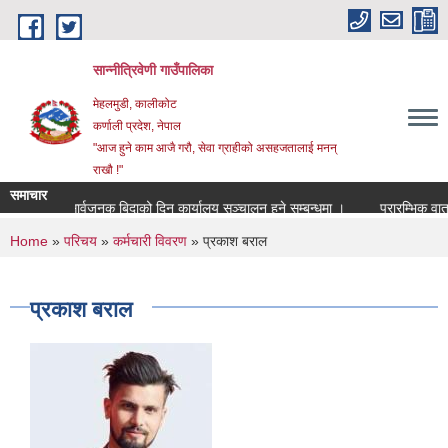
Skip to main content
सान्नीत्रिवेणी गाउँपालिका
मेहलमुडी, कालीकोट
कर्णाली प्रदेश, नेपाल
"आज हुने काम आजै गरौ, सेवा ग्राहीको असहजतालाई मनन्
राखौ !"
समाचार
सार्वजनुक बिदाको दिन कार्यालय सञ्चालन हुने सम्बन्धमा ।
प्रारम्भिक वातावरण
You are here
Home
»
परिचय
»
कर्मचारी विवरण
» प्रकाश बराल
प्रकाश बराल