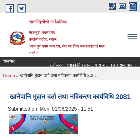
Skip to main content
सान्नीत्रिवेणी गाउँपालिका
मेहलमुडी, कालीकोट
कर्णाली प्रदेश, नेपाल
"आज हुने काम आजै गरौ, सेवा ग्राहीको असहजतालाई मनन्
राखौ !"
समाचार
सार्वजनुक बिदाको दिन कार्यालय सञ्चालन हुने सम्बन्धमा ।
You are here
Home
» खानेपानि मुहान दर्ता तथा नविकरण कार्यविधि 2081
खानेपानि मुहान दर्ता तथा नविकरण कार्यविधि 2081
Submitted on:
Mon, 01/06/2025 - 11:51