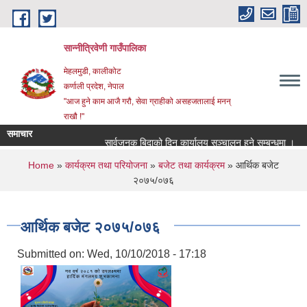
Skip to main content
सान्नीत्रिवेणी गाउँपालिका
मेहलमुडी, कालीकोट
कर्णाली प्रदेश, नेपाल
"आज हुने काम आजै गरौ, सेवा ग्राहीको असहजतालाई मनन्
राखौ !"
समाचार
सार्वजनुक बिदाको दिन कार्यालय सञ्चालन हुने सम्बन्धमा ।
प्
You are here
Home
»
कार्यक्रम तथा परियोजना
»
बजेट तथा कार्यक्रम
» आर्थिक बजेट
२०७५/०७६
आर्थिक बजेट २०७५/०७६
Submitted on:
Wed, 10/10/2018 - 17:18