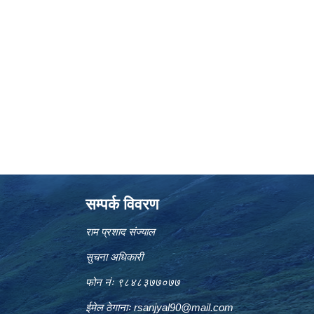
सम्पर्क विवरण
राम प्रशाद संज्याल
सुचना अधिकारी
फोन नंः ९८४८३७७०७७
ईमेल ठेगानाः
rsanjyal90@mail.com