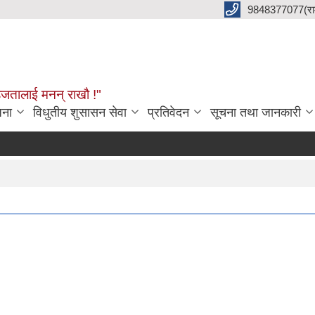
9848377077(राम 
हजतालाई मनन् राखौ !"
जना
विधुतीय शुसासन सेवा
प्रतिवेदन
सूचना तथा जानकारी