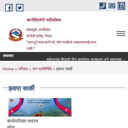
Skip to main content
सान्नीत्रिवेणी गाउँपालिका
मेहलमुडी, कालीकोट
कर्णाली प्रदेश, नेपाल
"आज हुने काम आजै गरौ, सेवा ग्राहीको असहजतालाई मनन्
राखौ !"
समाचार
सार्वजनुक बिदाको दिन कार्यालय सञ्चालन हुने सम्बन्धमा ।
You are here
Home
»
परिचय
»
जन प्रतिनिधि
» झ्यापा सार्की
झ्यापा सार्की
कार्यपालिका सदस्य
फोन: