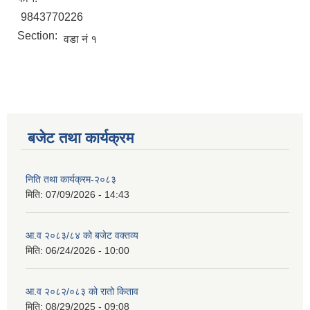
9843770226
Section:
वडा नं १
बजेट तथा कार्यक्रम
निति तथा कार्यक्रम-२०८३
स्वतह प्रकाशन तथा सम्पादित प्रमूख क्रियाकलापहरु मिति २०८० साल माघ १ देखी चैत्र मसान्त सम्म
मिति:
07/09/2026 - 14:43
आ.व २०८३/८४ को बजेट वक्तव्य
Invatiotaion for Sealed Quotation Procurement and Supply of Sanitary Pad for Community School
मिति:
06/24/2026 - 10:00
आ.व २०८२/०८३ को रातो किताव
Invitaion for Bids for Sannighat to Rural Municipality Road Upgrading Project
मिति:
08/29/2025 - 09:08