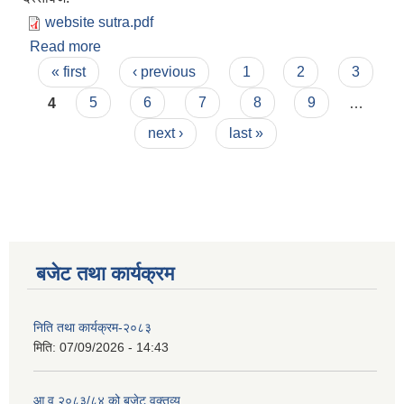
website sutra.pdf
Read more
about प्रथम चौमासिक प्रगति बिवरण २०७९-०८०
Pages
« first
‹ previous
1
2
3
4
5
6
7
8
9
…
next ›
last »
स्वतह प्रकाशन तथा सम्पादित प्रमूख क्रियाकलापहरु मिति २०८० साल माघ १ देखी चैत्र मसान्त सम्म
बजेट तथा कार्यक्रम
Invatiotaion for Sealed Quotation Procurement and Supply of Sanitary Pad for Community School
निति तथा कार्यक्रम-२०८३
मिति:
07/09/2026 - 14:43
Invitaion for Bids for Sannighat to Rural Municipality Road Upgrading Project
आ.व २०८३/८४ को बजेट वक्तव्य