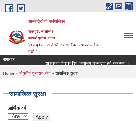
Skip to main content
सान्नीत्रिवेणी गाउँपालिका
मेहलमुडी, कालीकोट
कर्णाली प्रदेश, नेपाल
"आज हुने काम आजै गरौ, सेवा ग्राहीको असहजतालाई मनन्
राखौ !"
समाचार
सार्वजनुक बिदाको दिन कार्यालय सञ्चालन हुने सम्बन्धमा ।
प्
You are here
Home
»
विधुतीय शुसासन सेवा
» सामाजिक सुरक्षा
सामाजिक सुरक्षा
आर्थिक वर्ष