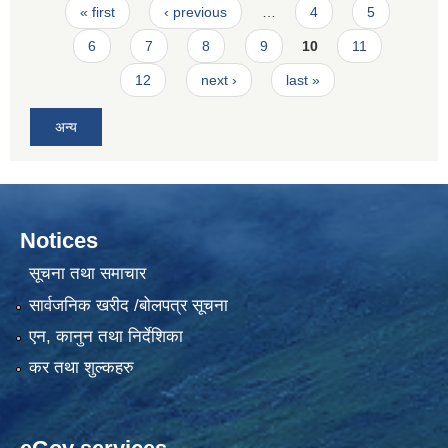
Pages
« first
‹ previous
…
4
5
6
7
8
9
10
11
12
next ›
last »
अन्य
Notices
सूचना तथा समाचार
सार्वजनिक खरीद /बोलपत्र सूचना
एन, कानुन तथा निर्देशिका
कर तथा शुल्कहरु