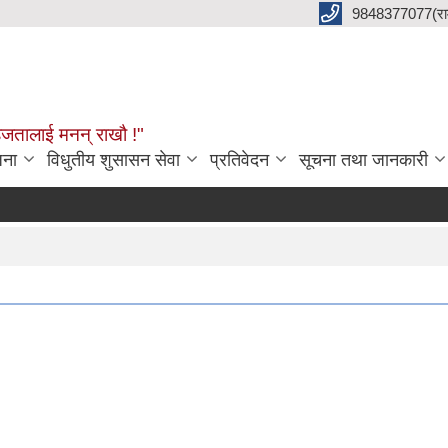
9848377077(राम 
हजतालाई मनन् राखौ !"
जना
विधुतीय शुसासन सेवा
प्रतिवेदन
सूचना तथा जानकारी