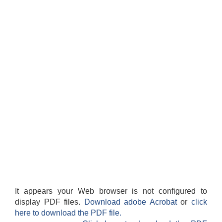
सान्नी त्रिवेणी गा.पा अन्तर धार्मिक संजाल संचालन तथा व्यवस्थापन कार्यबिधि २०८०
It appears your Web browser is not configured to
display PDF files.
Download adobe Acrobat
or
click
here to download the PDF file.