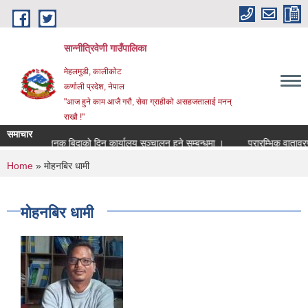
Skip to main content
सान्नीत्रिवेणी गाउँपालिका
मेहलमुडी, कालीकोट
कर्णाली प्रदेश, नेपाल
"आज हुने काम आजै गरौ, सेवा ग्राहीको असहजतालाई मनन्
राखौ !"
समाचार
सार्वजनुक बिदाको दिन कार्यालय सञ्चालन हुने सम्बन्धमा ।
प्रारम्भिक वातावरणीय प
You are here
Home
» मोहनबिर धामी
मोहनबिर धामी