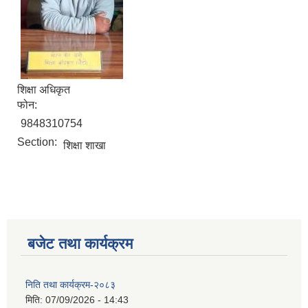
शिक्षा अधिकृत
फोन:
9848310754
Section:
शिक्षा शाखा
स्वतह प्रकाशन तथा सम्पादित प्रमूख क्रियाकलापहरु मिति २०८० साल माघ १ देखी चैत्र मसान्त सम्म
बजेट तथा कार्यक्रम
Invatiotaion for Sealed Quotation Procurement and Supply of Sanitary Pad for Community School
निति तथा कार्यक्रम-२०८३
Invitaion for Bids for Sannighat to Rural Municipality Road Upgrading Project
मिति:
07/09/2026 - 14:43