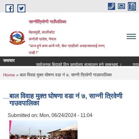
Skip to main content
सान्नीत्रिवेणी गाउँपालिका
मेहलमुडी, कालीकोट
कर्णाली प्रदेश, नेपाल
"आज हुने काम आजै गरौ, सेवा ग्राहीको असहजतालाई मनन्
राखौ !"
समाचार
सार्वजनुक बिदाको दिन कार्यालय सञ्चालन हुने सम्बन्धमा ।
प्रारम्भि
You are here
Home
» बाल विवाह मुक्त घोषणा वडा नं ७, सान्नी त्रिवेणी गाउवपालिका
बाल विवाह मुक्त घोषणा वडा नं ७, सान्नी त्रिवेणी
गाउवपालिका
Submitted on:
Mon, 06/24/2024 - 11:04