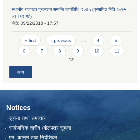
स्थानीय राजपत्र प्रकाशन सम्बन्धि कार्यविधि, २०७५ (प्रमाणित मिति २०७५।
०३।१९ गते)
मिति:
09/22/2018 - 17:57
Pages
« first
‹ previous
…
4
5
6
7
8
9
10
11
12
अन्य
Notices
सूचना तथा समाचार
सार्वजनिक खरीद /बोलपत्र सूचना
एन, कानुन तथा निर्देशिका