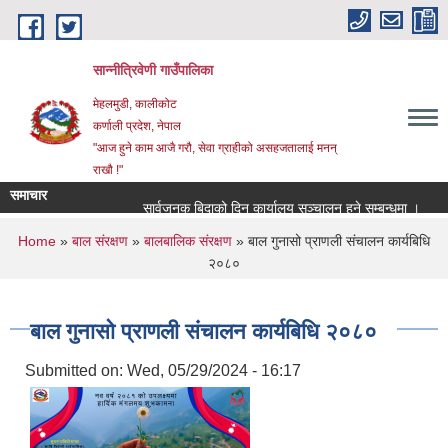
Skip to main content
सान्नीत्रिवेणी गाउँपालिका
मेहलमुडी, कालीकोट
कर्णाली प्रदेश, नेपाल
"आज हुने काम आजै गरौ, सेवा ग्राहीको असहजतालाई मनन्
राखौ !"
समाचार
सार्वजनुक बिदाको दिन कार्यालय सञ्चालन हुने सम्बन्धमा ।
प्र
You are here
Home
»
बाल संरक्षण
»
बालबालिक संरक्षण
» बाल गुनासो प्राणली संचालन कार्यबिधि
२०८०
बाल गुनासो प्राणली संचालन कार्यबिधि २०८०
Submitted on:
Wed, 05/29/2024 - 16:17