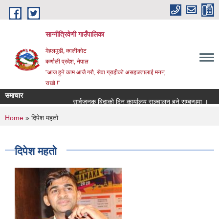
Skip to main content
सान्नीत्रिवेणी गाउँपालिका
मेहलमुडी, कालीकोट
कर्णाली प्रदेश, नेपाल
"आज हुने काम आजै गरौ, सेवा ग्राहीको असहजतालाई मनन्
राखौ !"
समाचार
सार्वजनुक बिदाको दिन कार्यालय सञ्चालन हुने सम्बन्धमा ।
प्
You are here
Home
» दिपेश महतो
दिपेश महतो