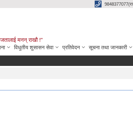
9848377077(राम 
हजतालाई मनन् राखौ !"
जना
विधुतीय शुसासन सेवा
प्रतिवेदन
सूचना तथा जानकारी