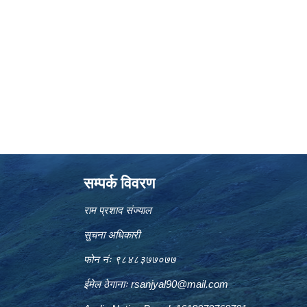
सम्पर्क विवरण
राम प्रशाद संज्याल
सुचना अधिकारी
फोन नंः ९८४८३७७०७७
ईमेल ठेगानाः
rsanjyal90@mail.com