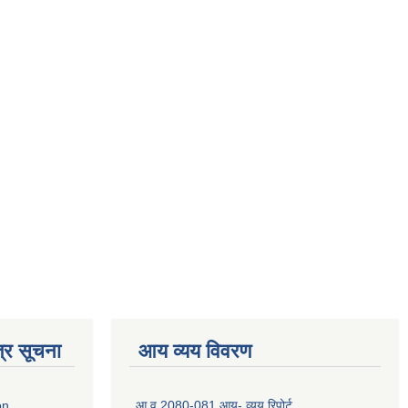
्र सूचना
आय व्यय विवरण
on
आ.व 2080-081 आय- व्यय रिपोर्ट