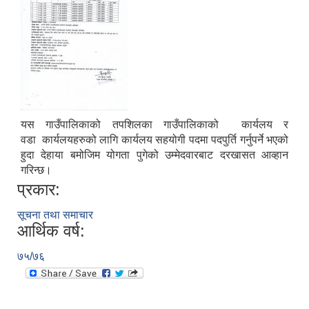
यस गाउँपालिकाको तपशिलका गाउँपालिकाको कार्यलय र
वडा कार्यलयहरुको लागि कार्यलय सहयोगी पदमा पदपुर्ति गर्नुपर्ने भएको
हुदा देहाया बमोजिम योगता पुगेको उम्मेदवारबाट दरखासत आव्हान
गरिन्छ।
स्वतह प्रकाशन तथा सम्पादित प्रमूख क्रियाकलापहरु मिति २०८० साल माघ १ देखी चैत्र मसान्त सम्म
प्रकार:
सूचना तथा समाचार
आर्थिक वर्ष:
Invatiotaion for Sealed Quotation Procurement and Supply of Sanitary Pad for Community School
७५/७६
Invitaion for Bids for Sannighat to Rural Municipality Road Upgrading Project