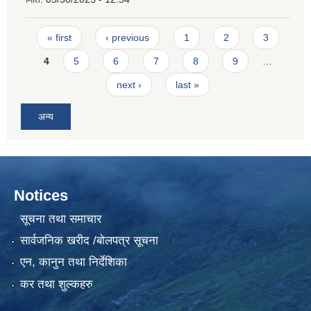
Pages
« first
‹ previous
1
2
3
4
5
6
7
8
9
…
next ›
last »
अन्य
Notices
सूचना तथा समाचार
सार्वजनिक खरीद /बोलपत्र सूचना
एन, कानुन तथा निर्देशिका
कर तथा शुल्कहरु