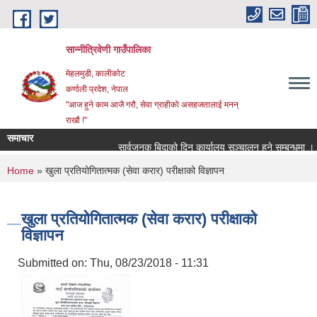
Skip to main content
सान्नीत्रिवेणी गाउँपालिका
मेहलमुडी, कालीकोट
कर्णाली प्रदेश, नेपाल
"आज हुने काम आजै गरौ, सेवा ग्राहीको असहजतालाई मनन्
राखौ !"
समाचार
सार्वजनुक बिदाको दिन कार्यालय सञ्चालन हुने सम्बन्धमा ।
You are here
Home
» खुला प्रतियोगितात्मक (सेवा करार) परीक्षाको विज्ञापन
खुला प्रतियोगितात्मक (सेवा करार) परीक्षाको
विज्ञापन
Submitted on:
Thu, 08/23/2018 - 11:31