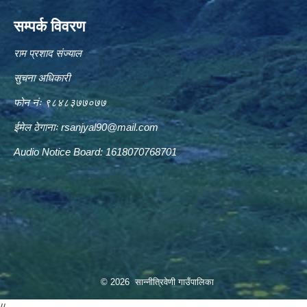
सम्पर्क विवरण
राम प्रशाद संज्याल
सुचना अधिकारी
फोन नंः ९८४८३७७०७७
ईमेल ठेगानाः
rsanjyal90@mail.com
Audio Notice Board: 1618070768701
© 2026 सान्नीत्रिवेणी गाउँपालिका
//