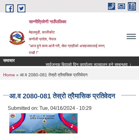
Skip to main content
सान्नीत्रिवेणी गाउँपालिका
मेहलमुडी, कालीकोट
कर्णाली प्रदेश, नेपाल
"आज हुने काम आजै गरौ, सेवा ग्राहीको असहजतालाई मनन्
राखौ !"
समाचार
सार्वजनुक बिदाको दिन कार्यालय सञ्चालन हुने सम्बन्धमा ।
प्र
You are here
Home
» आ.व 2080-081 तेस्रो त्रैमासिक प्रतिवेदन
आ.व 2080-081 तेस्रो त्रैमासिक प्रतिवेदन
Submitted on:
Tue, 04/16/2024 - 10:29