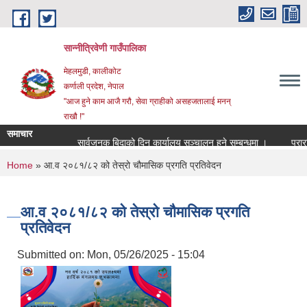
Skip to main content
सान्नीत्रिवेणी गाउँपालिका
मेहलमुडी, कालीकोट
कर्णाली प्रदेश, नेपाल
"आज हुने काम आजै गरौ, सेवा ग्राहीको असहजतालाई मनन्
राखौ !"
समाचार
सार्वजनुक बिदाको दिन कार्यालय सञ्चालन हुने सम्बन्धमा ।
प्रारम्भ
You are here
Home
» आ.व २०८१/८२ को तेस्रो चौमासिक प्रगति प्रतिवेदन
आ.व २०८१/८२ को तेस्रो चौमासिक प्रगति
प्रतिवेदन
Submitted on:
Mon, 05/26/2025 - 15:04