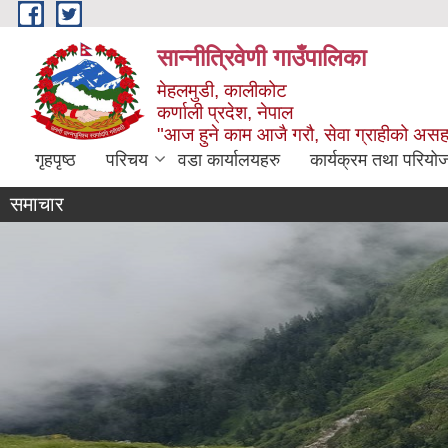
Skip to main content
सान्नीत्रिवेणी गाउँपालिका
मेहलमुडी, कालीकोट
कर्णाली प्रदेश, नेपाल
"आज हुने काम आजै गरौ, सेवा ग्राहीको अस
गृहपृष्ठ
परिचय
वडा कार्यालयहरु
कार्यक्रम तथा परियो
समाचार