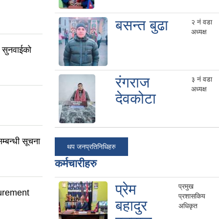
बसन्त बुढा
२ नं वडा
अध्यक्ष
क सुनवाईको
रंगराज
३ नं वडा
अध्यक्ष
देवकोटा
सम्बन्धी सूचना
थप जनप्रतिनिधिहरु
कर्मचारीहरु
प्रेम
प्रमुख
curement
प्रशासकिय
बहादुर
अधिकृत