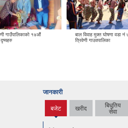
िवेणी गाउँपालिकाको १४औं
बाल विवाह मुक्त घोषणा वडा नं ७
ृष्यहरु
त्रिवेणी गाउवपालिका
जानकारी
बिधुतिय
बजेट
खरीद
(active
सेवा
tab)