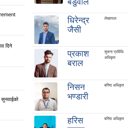
बडुवाल
urement
धिरेन्द्र
लेखापाल
जैसी
ाव दिने
प्रकाश
सुचना प्रविधि
अधिकृत
बराल
निसन
बरिष्ठ अधिकृत
भण्डारी
क सुनवाईको
हरिस
बरिष्ठ अधिकृत