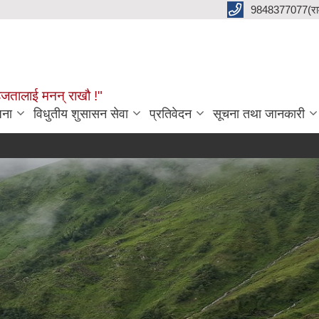
9848377077(राम 
हजतालाई मनन् राखौ !"
जना
विधुतीय शुसासन सेवा
प्रतिवेदन
सूचना तथा जानकारी